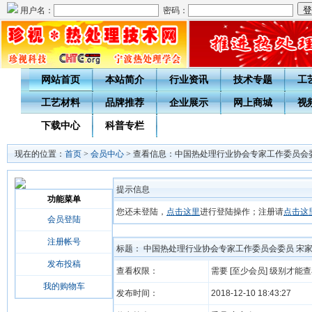
用户名：
密码：
网站首页
本站简介
行业资讯
技术专题
工
工艺材料
品牌推荐
企业展示
网上商城
视
下载中心
科普专栏
现在的位置：
首页
>
会员中心
> 查看信息：中国热处理行业协会专家工作委员会
提示信息
功能菜单
您还未登陆，
点击这里
进行登陆操作；注册请
点击这
会员登陆
注册帐号
标题： 中国热处理行业协会专家工作委员会委员 宋
发布投稿
查看权限：
需要 [至少会员] 级别才能
我的购物车
发布时间：
2018-12-10 18:43:27