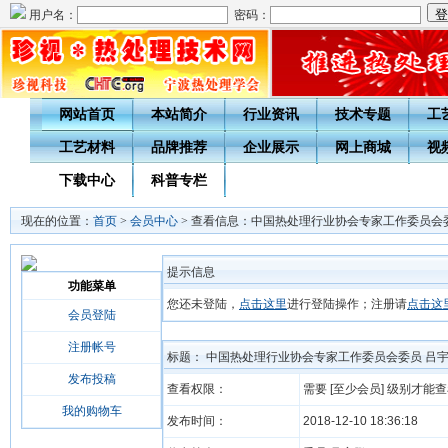
用户名：
密码：
网站首页
本站简介
行业资讯
技术专题
工
工艺材料
品牌推荐
企业展示
网上商城
视
下载中心
科普专栏
现在的位置：
首页
>
会员中心
> 查看信息：中国热处理行业协会专家工作委员会
提示信息
功能菜单
您还未登陆，
点击这里
进行登陆操作；注册请
点击这
会员登陆
注册帐号
标题： 中国热处理行业协会专家工作委员会委员 吕
发布投稿
查看权限：
需要 [至少会员] 级别才能
我的购物车
发布时间：
2018-12-10 18:36:18