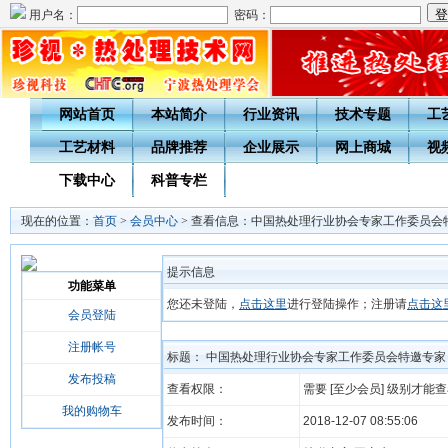
用户名：
密码：
网站首页
本站简介
行业资讯
技术专题
工
工艺材料
品牌推荐
企业展示
网上商城
视
下载中心
科普专栏
现在的位置：
首页
>
会员中心
> 查看信息：中国热处理行业协会专家工作委员会
提示信息
功能菜单
您还未登陆，
点击这里
进行登陆操作；注册请
点击这
会员登陆
注册帐号
标题： 中国热处理行业协会专家工作委员会特邀专家
发布投稿
查看权限：
需要 [至少会员] 级别才能
我的购物车
发布时间：
2018-12-07 08:55:06