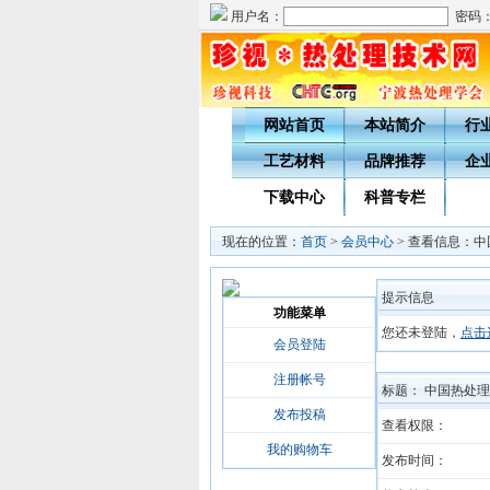
用户名：
密码
网站首页
本站简介
行
工艺材料
品牌推荐
企
下载中心
科普专栏
现在的位置：
首页
>
会员中心
> 查看信息：
提示信息
功能菜单
您还未登陆，
点击
会员登陆
注册帐号
标题： 中国热处
发布投稿
查看权限：
我的购物车
发布时间：