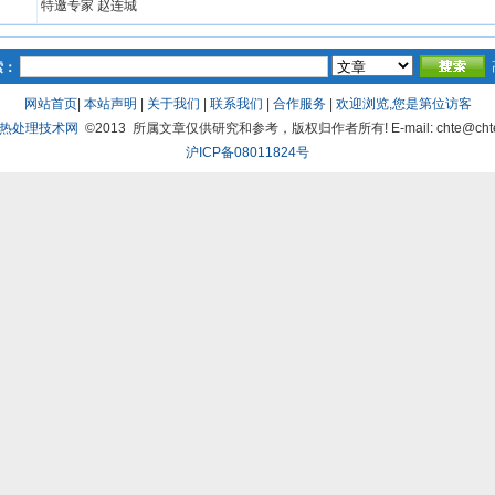
特邀专家 赵连城
索：
网站首页
|
本站声明
|
关于我们
|
联系我们
|
合作服务
|
欢迎浏览,您是第
位访客
热处理技术网
©2013 所属文章仅供研究和参考，版权归作者所有! E-mail: chte@chte
沪ICP备08011824号